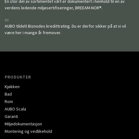
En stor del av sortimentet vårt er dokumentert i henhold til en av
verdens ledende miljøsertifiseringer, BREEAM-NOR®.
03
AUBO tildelt Bisnodes kredittrating. Du er derfor sikker på at vi vil
være her i mange år fremover.
PRODUKTER
Kjøkken
Bad
Rom
AUBO Scala
Garanti
Miljødokumentasjon
Montering og vedlikehold