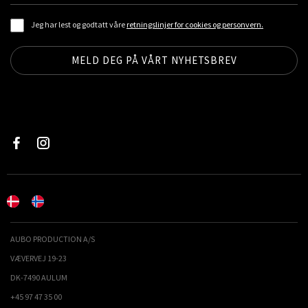
Jeg har lest og godtatt våre
retningslinjer for cookies og personvern.
AUBO PRODUCTION A/S
VÆVERVEJ 19-23
DK-7490 AULUM
+45 97 47 35 00