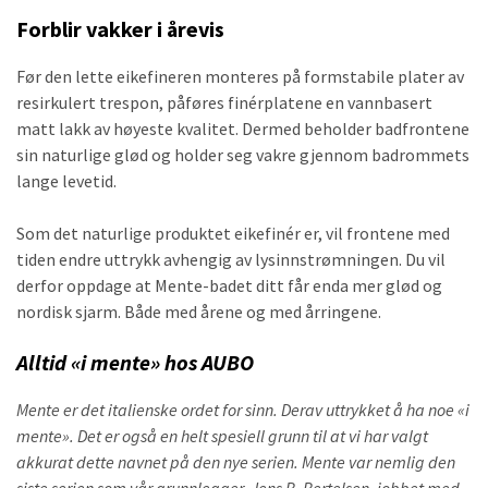
Forblir vakker i årevis
Før den lette eikefineren monteres på formstabile plater av
resirkulert trespon, påføres finérplatene en vannbasert
matt lakk av høyeste kvalitet. Dermed beholder badfrontene
sin naturlige glød og holder seg vakre gjennom badrommets
lange levetid.
Som det naturlige produktet eikefinér er, vil frontene med
tiden endre uttrykk avhengig av lysinnstrømningen. Du vil
derfor oppdage at Mente-badet ditt får enda mer glød og
nordisk sjarm. Både med årene og med årringene.
Alltid «i mente» hos AUBO
Mente er det italienske ordet for sinn. Derav uttrykket å ha noe «i
mente». Det er også en helt spesiell grunn til at vi har valgt
akkurat dette navnet på den nye serien. Mente var nemlig den
siste serien som vår grunnlegger, Jens B. Bertelsen, jobbet med