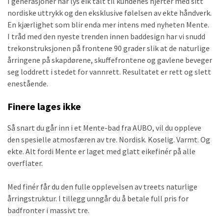
I generasjoner har lys eik talt til kundenes hjerter med sitt
nordiske uttrykk og den eksklusive følelsen av ekte håndverk.
En kjærlighet som blir enda mer intens med nyheten Mente.
I tråd med den nyeste trenden innen baddesign har vi snudd
trekonstruksjonen på frontene 90 grader slik at de naturlige
årringene på skapdørene, skuffefrontene og gavlene beveger
seg loddrett i stedet for vannrett. Resultatet er rett og slett
enestående.
Finere lages ikke
Så snart du går inn i et Mente-bad fra AUBO, vil du oppleve
den spesielle atmosfæren av tre. Nordisk. Koselig. Varmt. Og
ekte. Alt fordi Mente er laget med glatt eikefinér på alle
overflater.
Med finér får du den fulle opplevelsen av treets naturlige
årringstruktur. I tillegg unngår du å betale full pris for
badfronter i massivt tre.