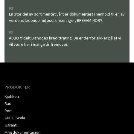
02
En stor del av sortimentet vårt er dokumentert i henhold til en av
verdens ledende miljøsertifiseringer, BREEAM-NOR®.
03
AUBO tildelt Bisnodes kredittrating. Du er derfor sikker på at vi
vil være her i mange år fremover.
PRODUKTER
Kjøkken
Bad
Rom
AUBO Scala
Garanti
Miljødokumentasjon