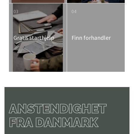
03
04
Gratis starthjelp
Finn forhandler
ANSTENDIGHET
FRA DANMARK