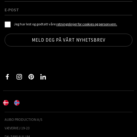
Jeg har lest og godtatt våre
retningslinjer for cookies og personvern.
AUBO PRODUCTION A/S
VÆVERVEJ 19-23
DK-7490 AULUM