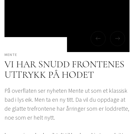
MENTE
VI HAR SNUDD FRONTENES
UTTRYKK PÅ HODET
På overflaten ser nyheten Mente ut som et klassisk
bad i lys eik. Men ta en ny titt. Da vil du oppdage at
de glatte trefrontene har årringer som er loddrette,
noe som er helt nytt.