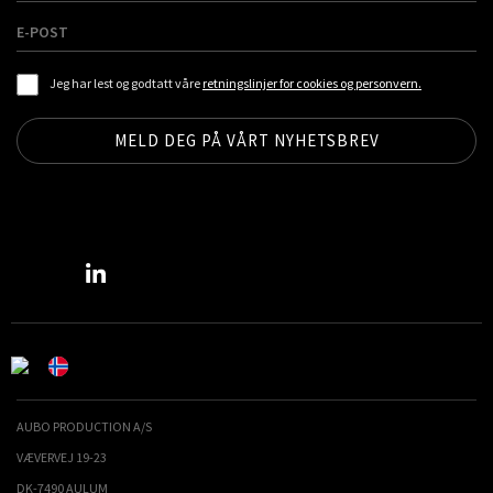
Jeg har lest og godtatt våre
retningslinjer for cookies og personvern.
AUBO PRODUCTION A/S
VÆVERVEJ 19-23
DK-7490 AULUM