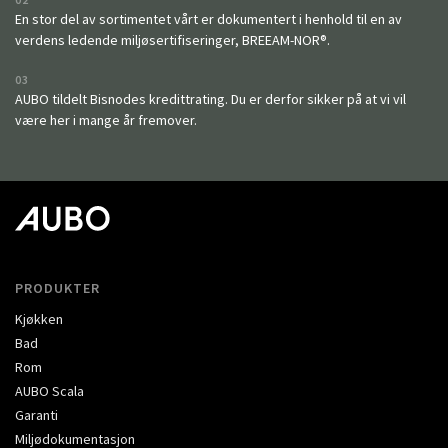
En stor del av sortimentet vårt er dokumentert i henhold til en av
verdens ledende miljøsertifiseringer, BREEAM-NOR®.
03
AUBO tildelt Bisnodes kredittrating. Du er derfor sikker på at vi vil
være her i mange år fremover.
PRODUKTER
Kjøkken
Bad
Rom
AUBO Scala
Garanti
Miljødokumentasjon