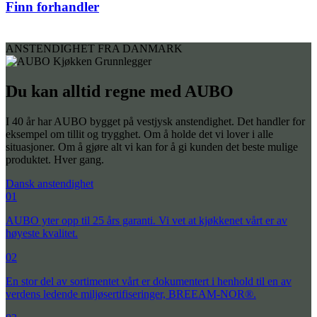
Finn forhandler
ANSTENDIGHET FRA DANMARK
Du kan alltid regne med AUBO
I 40 år har AUBO bygget på vestjysk anstendighet. Det handler for
eksempel om tillit og trygghet. Om å holde det vi lover i alle
situasjoner. Om å gjøre alt vi kan for å gi kunden det beste mulige
produktet. Hver gang.
Dansk anstendighet
01
AUBO yter opp til 25 års garanti. Vi vet at kjøkkenet vårt er av
høyeste kvalitet.
02
En stor del av sortimentet vårt er dokumentert i henhold til en av
verdens ledende miljøsertifiseringer, BREEAM-NOR®.