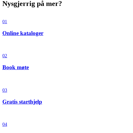
Nysgjerrig på mer?
01
Online kataloger
02
Book møte
03
Gratis starthjelp
04