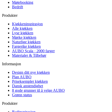
Møtebooking
Bedrift
Produkter
Kjøkkeninspirasjon
Alle kjøkken
Lyse kjøkken
Mørke kjøkken
Naturlige kjøkken
Fargerike kjøkken
AUBO Scala · 2000 farger
Materialer & Tilbehør
Informasjon
Design ditt nye kjøkken
Plan AUBO
Priseksempler kjøkken
Dansk anstendighet
8 gode grunner til å velge AUBO
Grønn status
Produkter
Badinspirasjon