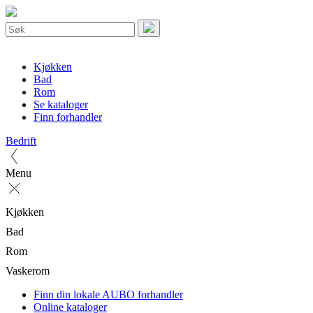
Kjøkken
Bad
Rom
Se kataloger
Finn forhandler
Bedrift
Menu
Kjøkken
Bad
Rom
Vaskerom
Finn din lokale AUBO forhandler
Online kataloger