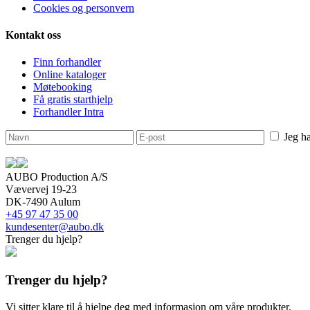
Cookies og personvern
Kontakt oss
Finn forhandler
Online kataloger
Møtebooking
Få gratis starthjelp
Forhandler Intra
Jeg ha
AUBO Production A/S
Vævervej 19-23
DK-7490 Aulum
+45 97 47 35 00
kundesenter@aubo.dk
Trenger du hjelp?
Trenger du hjelp?
Vi sitter klare til å hjelpe deg med informasjon om våre produkter.