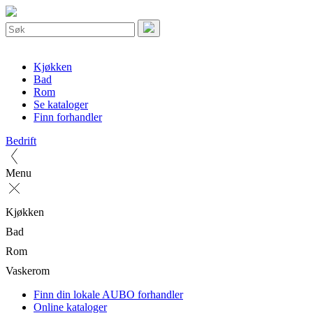
Kjøkken
Bad
Rom
Se kataloger
Finn forhandler
Bedrift
Menu
Kjøkken
Bad
Rom
Vaskerom
Finn din lokale AUBO forhandler
Online kataloger