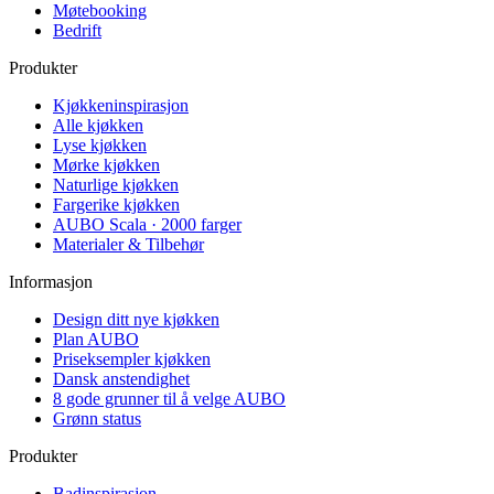
Møtebooking
Bedrift
Produkter
Kjøkkeninspirasjon
Alle kjøkken
Lyse kjøkken
Mørke kjøkken
Naturlige kjøkken
Fargerike kjøkken
AUBO Scala · 2000 farger
Materialer & Tilbehør
Informasjon
Design ditt nye kjøkken
Plan AUBO
Priseksempler kjøkken
Dansk anstendighet
8 gode grunner til å velge AUBO
Grønn status
Produkter
Badinspirasjon