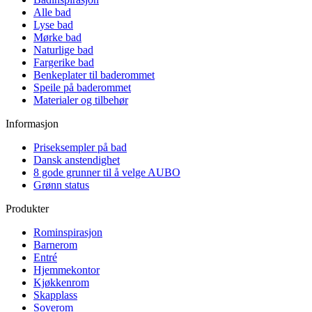
Alle bad
Lyse bad
Mørke bad
Naturlige bad
Fargerike bad
Benkeplater til baderommet
Speile på baderommet
Materialer og tilbehør
Informasjon
Priseksempler på bad
Dansk anstendighet
8 gode grunner til å velge AUBO
Grønn status
Produkter
Rominspirasjon
Barnerom
Entré
Hjemmekontor
Kjøkkenrom
Skapplass
Soverom