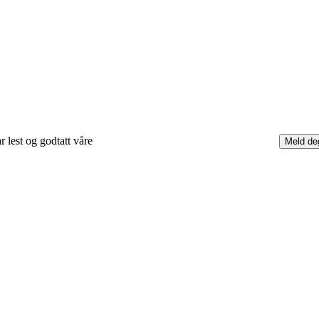
r lest og godtatt våre
retningslinjer for cookies og personvern.