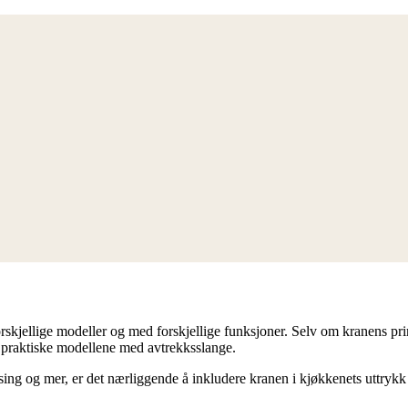
jellige modeller og med forskjellige funksjoner. Selv om kranens prim
 praktiske modellene med avtrekksslange.
messing og mer, er det nærliggende å inkludere kranen i kjøkkenets uttryk