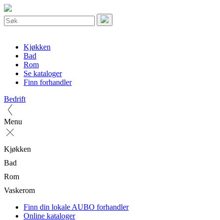
Kjøkken
Bad
Rom
Se kataloger
Finn forhandler
Bedrift
Menu
Kjøkken
Bad
Rom
Vaskerom
Finn din lokale AUBO forhandler
Online kataloger