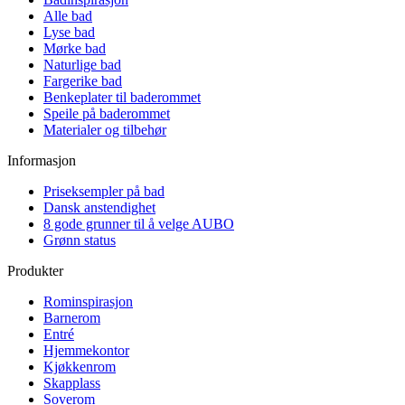
Alle bad
Lyse bad
Mørke bad
Naturlige bad
Fargerike bad
Benkeplater til baderommet
Speile på baderommet
Materialer og tilbehør
Informasjon
Priseksempler på bad
Dansk anstendighet
8 gode grunner til å velge AUBO
Grønn status
Produkter
Rominspirasjon
Barnerom
Entré
Hjemmekontor
Kjøkkenrom
Skapplass
Soverom