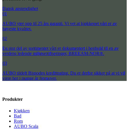
Dansk anstendighet
01
AUBO yter opp til 25 års garanti. Vi vet at kjøkkenet vårt er av
høyeste kvalitet.
02
En stor del av sortimentet vårt er dokumentert i henhold til en av
verdens ledende miljøsertifiseringer, BREEAM-NOR®.
03
AUBO tildelt Bisnodes kredittrating. Du er derfor sikker på at vi vil
være her i mange år fremover.
Produkter
Kjøkken
Bad
Rom
AUBO Scala