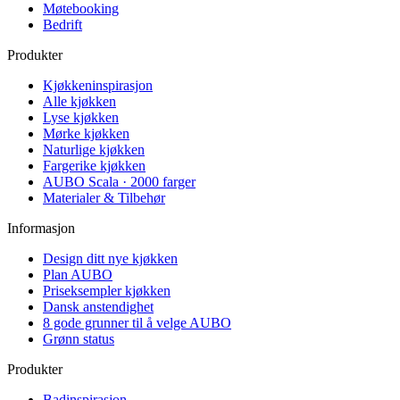
Møtebooking
Bedrift
Produkter
Kjøkkeninspirasjon
Alle kjøkken
Lyse kjøkken
Mørke kjøkken
Naturlige kjøkken
Fargerike kjøkken
AUBO Scala · 2000 farger
Materialer & Tilbehør
Informasjon
Design ditt nye kjøkken
Plan AUBO
Priseksempler kjøkken
Dansk anstendighet
8 gode grunner til å velge AUBO
Grønn status
Produkter
Badinspirasjon