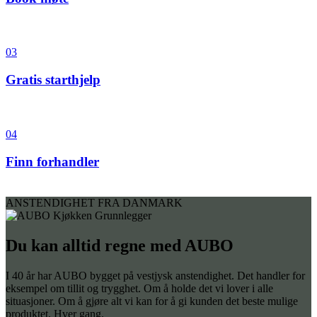
03
Gratis starthjelp
04
Finn forhandler
ANSTENDIGHET FRA DANMARK
Du kan alltid regne med AUBO
I 40 år har AUBO bygget på vestjysk anstendighet. Det handler for
eksempel om tillit og trygghet. Om å holde det vi lover i alle
situasjoner. Om å gjøre alt vi kan for å gi kunden det beste mulige
produktet. Hver gang.