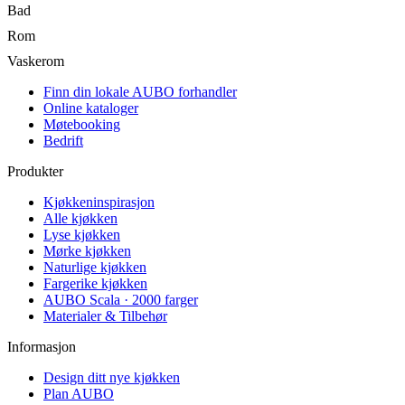
Bad
Rom
Vaskerom
Finn din lokale AUBO forhandler
Online kataloger
Møtebooking
Bedrift
Produkter
Kjøkkeninspirasjon
Alle kjøkken
Lyse kjøkken
Mørke kjøkken
Naturlige kjøkken
Fargerike kjøkken
AUBO Scala · 2000 farger
Materialer & Tilbehør
Informasjon
Design ditt nye kjøkken
Plan AUBO