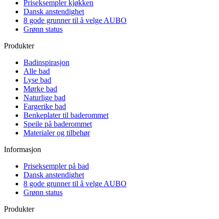
Priseksempler kjøkken
Dansk anstendighet
8 gode grunner til å velge AUBO
Grønn status
Produkter
Badinspirasjon
Alle bad
Lyse bad
Mørke bad
Naturlige bad
Fargerike bad
Benkeplater til baderommet
Speile på baderommet
Materialer og tilbehør
Informasjon
Priseksempler på bad
Dansk anstendighet
8 gode grunner til å velge AUBO
Grønn status
Produkter