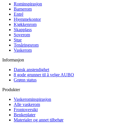
Rominspirasjon
Barnerom
Entré
Hjemmekontor
Kjøkkenrom
Skapplass
Soverom
Stue
Tenåringsrom
Vaskerom
Informasjon
Dansk anstendighet
8 gode grunner til å velge AUBO
Grønn status
Produkter
Vaskerominspirasjon
Alle vaskerom
Frontoversikt
Benkeplater
Materialer og annet tilbehør