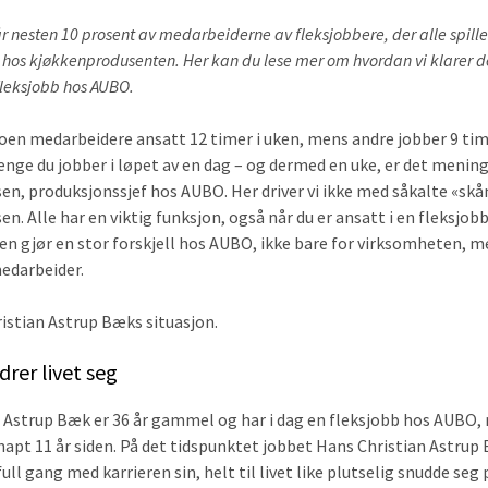
 nesten 10 prosent av medarbeiderne av fleksjobbere, der alle spiller 
 hos kjøkkenprodusenten. Her kan du lese mer om hvordan vi klarer d
 fleksjobb hos AUBO.
en medarbeidere ansatt 12 timer i uken, mens andre jobber 9 time
enge du jobber i løpet av en dag – og dermed en uke, er det menings
en, produksjonssjef hos AUBO. Her driver vi ikke med såkalte «skå
n. Alle har en viktig funksjon, også når du er ansatt i en fleksjobb
gen gjør en stor forskjell hos AUBO, ikke bare for virksomheten, m
edarbeider.
istian Astrup Bæks situasjon.
drer livet seg
 Astrup Bæk er 36 år gammel og har i dag en fleksjobb hos AUBO, 
knapt 11 år siden. På det tidspunktet jobbet Hans Christian Astru
full gang med karrieren sin, helt til livet like plutselig snudde seg