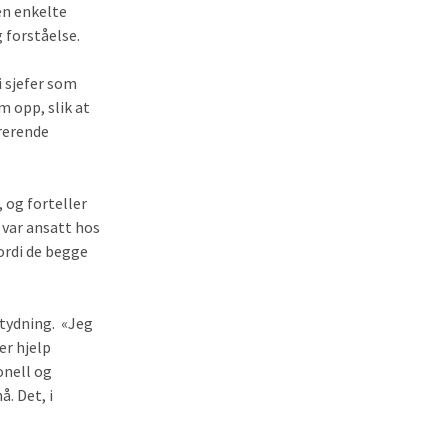
en enkelte
forståelse.
i sjefer som
m opp, slik at
trerende
, og forteller
 var ansatt hos
ordi de begge
tydning. «Jeg
er hjelp
onell og
å. Det, i