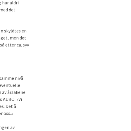
 har aldri
 med det
en skyldtes en
aget, men det
så etter ca. syv
å samme nivå
eventuelle
n av årsakene
os AUBO. «Vi
es. Det å
r oss.»
ingen av