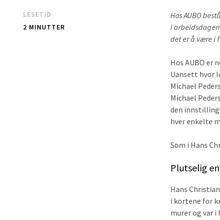
LESETID
Hos AUBO består
i arbeidsdagen
2 MINUTTER
det er å være i
Hos AUBO er no
Uansett hvor l
Michael Peders
Michael Pederse
den innstillin
hver enkelte m
Som i Hans Chr
Plutselig en
Hans Christian
i kortene for 
murer og var i 