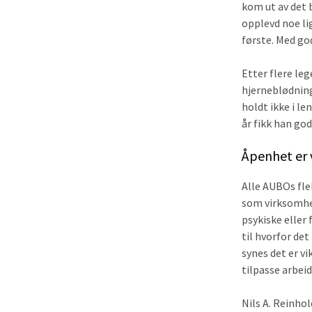
kom ut av det 
opplevd noe li
første. Med go
Etter flere le
hjerneblødning
holdt ikke i le
år fikk han go
Åpenhet er v
Alle AUBOs fle
som virksomhet
psykiske eller
til hvorfor det
synes det er vi
tilpasse arbeid
Nils A. Reinho