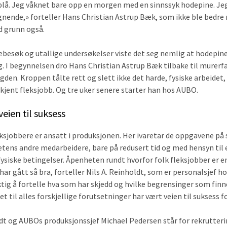
blå. Jeg våknet bare opp en morgen med en sinnssyk hodepine. Jeg
gnende,» forteller Hans Christian Astrup Bæk, som ikke ble bedre
d grunn også.
gebesøk og utallige undersøkelser viste det seg nemlig at hodepin
. I begynnelsen dro Hans Christian Astrup Bæk tilbake til murerf
ngden. Kroppen tålte rett og slett ikke det harde, fysiske arbeidet, 
dkjent fleksjobb. Og tre uker senere starter han hos AUBO.
eien til suksess
ksjobbere er ansatt i produksjonen. Her ivaretar de oppgavene p
ens andre medarbeidere, bare på redusert tid og med hensyn til 
 fysiske betingelser. Åpenheten rundt hvorfor folk fleksjobber er e
 har gått så bra, forteller Nils A. Reinholdt, som er personalsjef h
ktig å fortelle hva som har skjedd og hvilke begrensinger som finn
et til alles forskjellige forutsetninger har vært veien til suksess fo
ldt og AUBOs produksjonssjef Michael Pedersen står for rekrutter