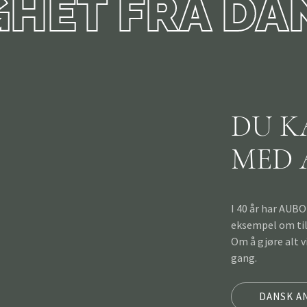
GHET FRA D
DU K
MED 
I 40 år har AUBO
eksempel om till
Om å gjøre alt v
gang.
DANSK A