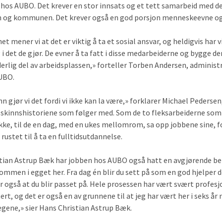
 hos AUBO. Det krever en stor innsats og et tett samarbeid med d
 og kommunen. Det krever også en god porsjon menneskeevne og 
 mener vi at det er viktig å ta et sosial ansvar, og heldigvis har v
 i det de gjør. De evner å ta fatt i disse medarbeiderne og bygge de
rderlig del av arbeidsplassen,» forteller Torben Andersen, adminis
AUBO.
n gjør vi det fordi vi ikke kan la være,» forklarer Michael Pedersen
olskinnshistoriene som følger med. Som de to fleksarbeiderne som
kke, til de en dag, med en ukes mellomrom, sa opp jobbene sine, f
 rustet til å ta en fulltidsutdannelse.
tian Astrup Bæk har jobben hos AUBO også hatt en avgjørende be
ommen i egget her. Fra dag én blir du sett på som en god hjelper d
er også at du blir passet på. Hele prosessen har vært svært profesj
rt, og det er også en av grunnene til at jeg har vært her i seks år n
legene,» sier Hans Christian Astrup Bæk.