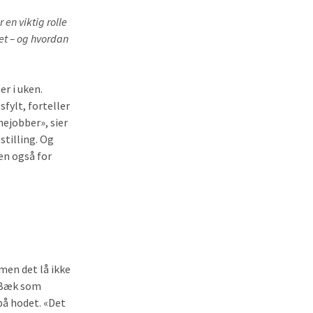
en viktig rolle
et – og hvordan
r i uken.
fylt, forteller
nejobber», sier
stilling. Og
en også for
men det lå ikke
p Bæk som
 på hodet. «Det