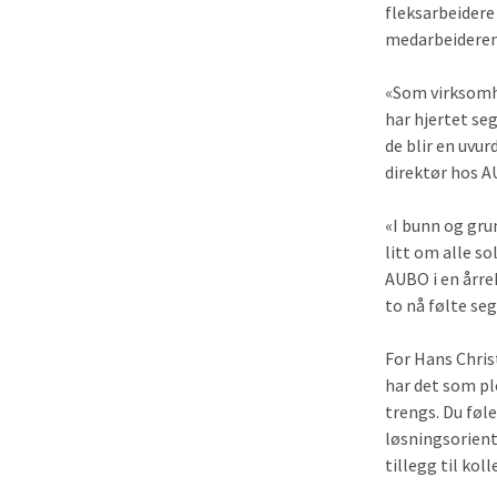
fleksarbeidere
medarbeideren
«Som virksomhet
har hjertet seg
de blir en uvu
direktør hos 
«I bunn og grun
litt om alle s
AUBO i en årre
to nå følte seg
For Hans Chris
har det som pl
trengs. Du føl
løsningsoriente
tillegg til kol